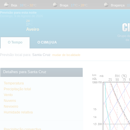
Beja
16
ºC
-
32
ºC
Braga
17
ºC
-
28
ºC
Bragança
17
ºC
Previsão para esta noite
Domingo, 9 de Agosto de 2026
24
ºC
17
ºC
Aveiro
O Tempo
O CliM@UA
Previsão local para:
Santa Cruz
mudar de localidade
Detalhes para Santa Cruz
Temperatura
Precipitação total
Vento
Nuvens
Nevoeiro
Humidade relativa
Precipitação convectiva