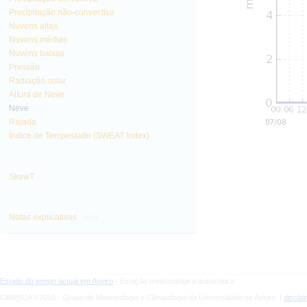
Precipitação não-convectiva
Nuvens altas
Nuvens médias
Nuvens baixas
Pressão
Radiação solar
Altura de Neve
Neve
Rajada
Índice de Tempestade (SWEAT Index)
SkewT
info
Notas explicativas
Estado do tempo actual em Aveiro
- Estação meteorológica automática
CliM@UA ©2010 - Grupo de Meteorologia e Climatologia da Universidade de Aveiro |
discla