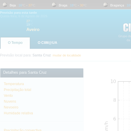
Beja
16
ºC
-
37
ºC
Braga
18
ºC
-
30
ºC
Bragança
16
ºC
Previsão para esta tarde
Quinta-feira, 6 de Agosto de 2026
27
ºC
19
ºC
Aveiro
O Tempo
O CliM@UA
Previsão local para:
Santa Cruz
mudar de localidade
Detalhes para Santa Cruz
Temperatura
Precipitação total
Vento
Nuvens
Nevoeiro
Humidade relativa
Precipitação convectiva