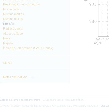
Precipitação não-convectiva
Nuvens altas
Nuvens médias
Nuvens baixas
Pressão
Radiação solar
Altura de Neve
Neve
Rajada
Índice de Tempestade (SWEAT Index)
SkewT
info
Notas explicativas
Estado do tempo actual em Aveiro
- Estação meteorológica automática
CliM@UA ©2010 - Grupo de Meteorologia e Climatologia da Universidade de Aveiro |
discla