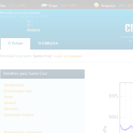
a
17
ºC
-
37
ºC
Braga
18
ºC
-
29
ºC
Bragança
18
ºC
-
32
ºC
Previsão para esta manhã
Sexta-feira, 7 de Agosto de 2026
26
ºC
16
ºC
Aveiro
O Tempo
O CliM@UA
Previsão local para:
Santa Cruz
mudar de localidade
Detalhes para Santa Cruz
Temperatura
Precipitação total
Vento
Nuvens
Nevoeiro
Humidade relativa
Precipitação convectiva