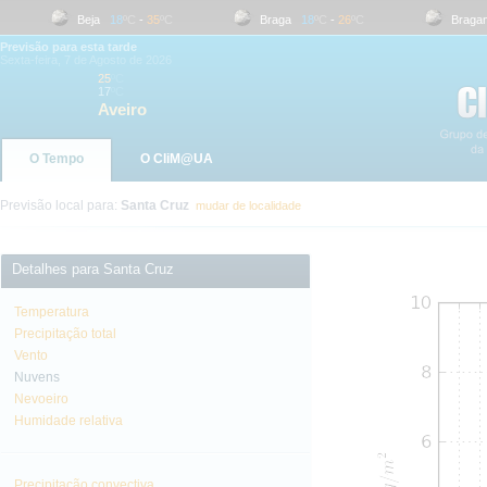
Beja
18
ºC
-
35
ºC
Braga
18
ºC
-
26
ºC
Bragança
Previsão para esta tarde
Sexta-feira, 7 de Agosto de 2026
25
ºC
17
ºC
Aveiro
O Tempo
O CliM@UA
Previsão local para:
Santa Cruz
mudar de localidade
Detalhes para Santa Cruz
Temperatura
Precipitação total
Vento
Nuvens
Nevoeiro
Humidade relativa
Precipitação convectiva