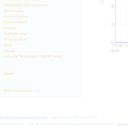
Precipitação não-convectiva
Nuvens altas
Nuvens médias
Nuvens baixas
Pressão
Radiação solar
Altura de Neve
Neve
Rajada
Índice de Tempestade (SWEAT Index)
SkewT
info
Notas explicativas
Estado do tempo actual em Aveiro
- Estação meteorológica automática
CliM@UA ©2010 - Grupo de Meteorologia e Climatologia da Universidade de Aveiro |
discla