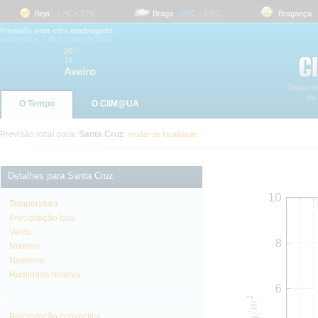
Beja
17
ºC
-
37
ºC
Braga
18
ºC
-
29
ºC
Bragança
18
Previsão para esta madrugada
Sexta-feira, 7 de Agosto de 2026
26
ºC
16
ºC
Aveiro
O Tempo
O CliM@UA
Previsão local para:
Santa Cruz
mudar de localidade
Detalhes para Santa Cruz
Temperatura
Precipitação total
Vento
Nuvens
Nevoeiro
Humidade relativa
Precipitação convectiva