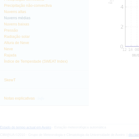
Precipitação não-convectiva
Nuvens altas
Nuvens médias
Nuvens baixas
Pressão
Radiação solar
Altura de Neve
Neve
Rajada
Índice de Tempestade (SWEAT Index)
SkewT
info
Notas explicativas
Estado do tempo actual em Aveiro
- Estação meteorológica automática
CliM@UA ©2010 - Grupo de Meteorologia e Climatologia da Universidade de Aveiro |
discla