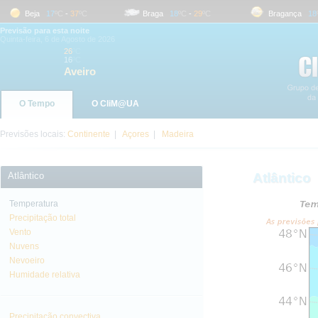
Beja
17
ºC
-
37
ºC
Braga
18
ºC
-
29
ºC
Bragança
18
ºC
Previsão para esta noite
Quinta-feira, 6 de Agosto de 2026
26
ºC
16
ºC
Aveiro
O Tempo
O CliM@UA
Previsões locais:
Continente
|
Açores
|
Madeira
Atlântico
Atlântico
Temperatura
Precipitação total
Vento
Nuvens
Nevoeiro
Humidade relativa
Precipitação convectiva