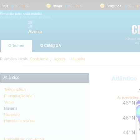
eja
17
ºC
-
36
ºC
Braga
19
ºC
-
29
ºC
Bragança
17
ºC
-
31
ºC
Previsão para esta manhã
Quinta-feira, 6 de Agosto de 2026
25
ºC
18
ºC
Aveiro
O Tempo
O CliM@UA
Previsões locais:
Continente
|
Açores
|
Madeira
Atlântico
Atlântico
Temperatura
Precipitação total
Vento
Nuvens
Nevoeiro
Humidade relativa
Precipitação convectiva