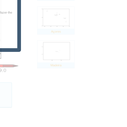
fazer-lhe
Açores
Madeira