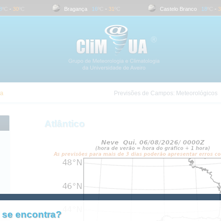
C
-
30
ºC
Bragança
16
ºC
-
31
ºC
Castelo Branco
18
ºC
-
36
ra
Previsões de Campos:
Meteorológicos
Atlântico
 se encontra?