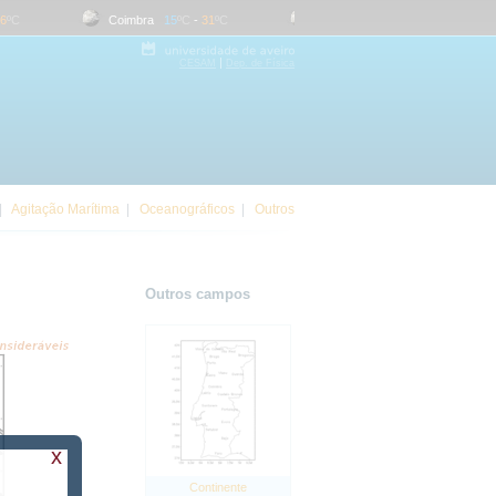
ºC
Coimbra
15
ºC
-
31
ºC
Evora
15
ºC
-
35
ºC
|
CESAM
Dep. de Física
|
Agitação Marítima
|
Oceanográficos
|
Outros
Outros campos
x
Continente