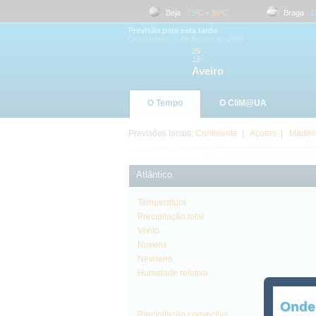
Aveiro
16
ºC
-
26
ºC
Beja
15
ºC
-
36
ºC
Braga
18
º
Previsão para esta tarde
Quarta-feira, 5 de Agosto de 2026
26
ºC
16
ºC
Aveiro
O Tempo
O CliM@UA
Previsões locais:
Continente
|
Açores
|
Madei
Atlântico
Temperatura
Precipitação total
Vento
Nuvens
Nevoeiro
Humidade relativa
Onde
Precipitação convectiva