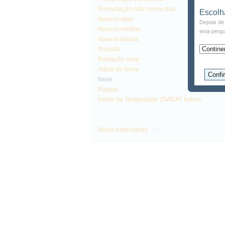
Precipitação não-convectiva
Escolh
Nuvens altas
Depois de 
Nuvens médias
esta pergu
Nuvens baixas
Pressão
Radiação solar
Altura de Neve
Neve
Rajada
Índice de Tempestade (SWEAT Index)
info
Notas explicativas