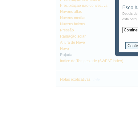
Precipitação não-convectiva
Escolh
Nuvens altas
Depois de 
Nuvens médias
esta pergu
Nuvens baixas
Pressão
Radiação solar
Altura de Neve
Neve
Rajada
Índice de Tempestade (SWEAT Index)
info
Notas explicativas