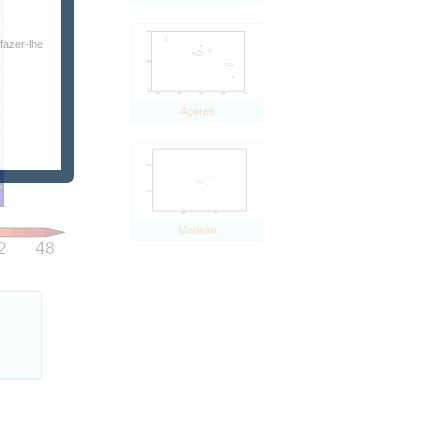
fazer-lhe
Açores
Madeira