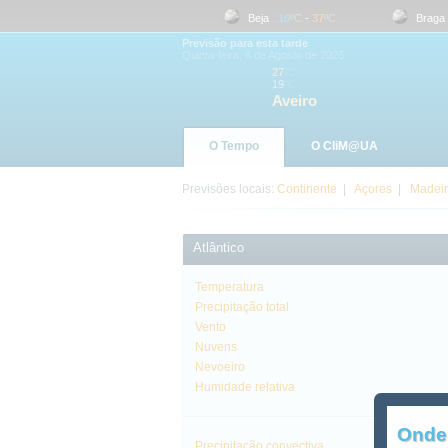
Aveiro
19
ºC
-
27
ºC
Beja
16
ºC
-
37
ºC
Braga
Previsão para esta tarde
Quinta-feira, 6 de Agosto de 2026
27
ºC
19
ºC
Aveiro
O Tempo
O CliM@UA
Previsões locais:
Continente
|
Açores
|
Madei
Atlântico
Temperatura
Precipitação total
Vento
Nuvens
Nevoeiro
Humidade relativa
Onde
Precipitação convectiva