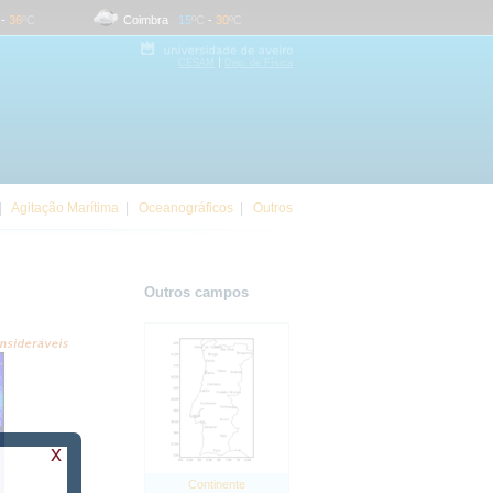
36
ºC
Coimbra
15
ºC
-
30
ºC
Evora
16
ºC
-
36
ºC
|
CESAM
Dep. de Física
|
Agitação Marítima
|
Oceanográficos
|
Outros
Outros campos
x
Continente