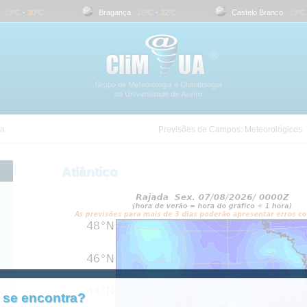
18
ºC
-
30
ºC
Bragança
16
ºC
-
32
ºC
Castelo Branco
18
ºC
-
ra
Previsões de Campos:
Meteorológicos
Atlântico
 se encontra?