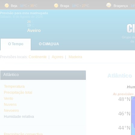
Beja
16
ºC
-
35
ºC
Braga
18
ºC
-
27
ºC
Bragança
14
ºC
Previsão para esta madrugada
Sábado, 8 de Agosto de 2026
26
ºC
19
ºC
Aveiro
O Tempo
O CliM@UA
Previsões locais:
Continente
|
Açores
|
Madeira
Atlântico
Atlântico
Temperatura
Precipitação total
Vento
Nuvens
Nevoeiro
Humidade relativa
Precipitação convectiva