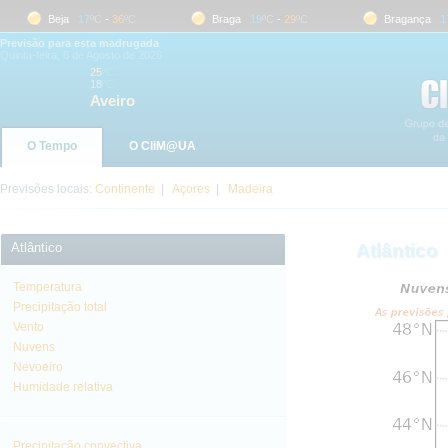
Beja
17
ºC
-
36
ºC
Braga
19
ºC
-
29
ºC
Bragança
17
º
Previsão para esta madrugada
Quinta-feira, 6 de Agosto de 2026
25
ºC
18
ºC
Aveiro
O Tempo
O CliM@UA
Previsões locais:
Continente
|
Açores
|
Madeira
Atlântico
Atlântico
Temperatura
Precipitação total
Vento
Nuvens
Nevoeiro
Humidade relativa
Precipitação convectiva