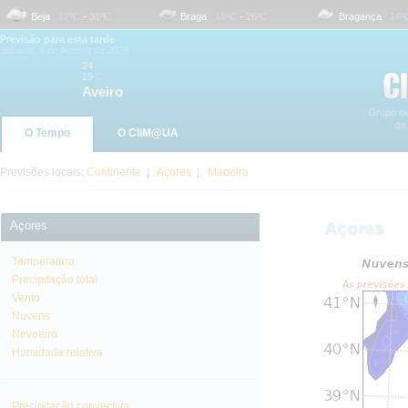
Beja
17
ºC
-
31
ºC
Braga
18
ºC
-
26
ºC
Bragança
14
ºC
-
Previsão para esta tarde
Sábado, 8 de Agosto de 2026
24
ºC
19
ºC
Aveiro
O Tempo
O CliM@UA
Previsões locais:
Continente
|
Açores
|
Madeira
Açores
Açores
Temperatura
Precipitação total
Vento
Nuvens
Nevoeiro
Humidade relativa
Precipitação convectiva