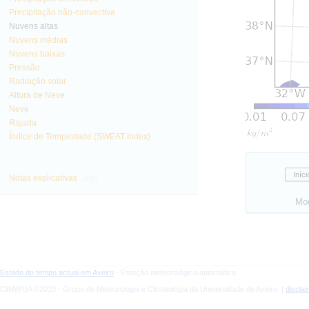
Precipitação não-convectiva
Nuvens altas
Nuvens médias
Nuvens baixas
Pressão
Radiação solar
Altura de Neve
Neve
Rajada
Índice de Tempestade (SWEAT Index)
info
Notas explicativas
Mo
Estado do tempo actual em Aveiro
- Estação meteorológica automática
CliM@UA ©2010 - Grupo de Meteorologia e Climatologia da Universidade de Aveiro |
discla