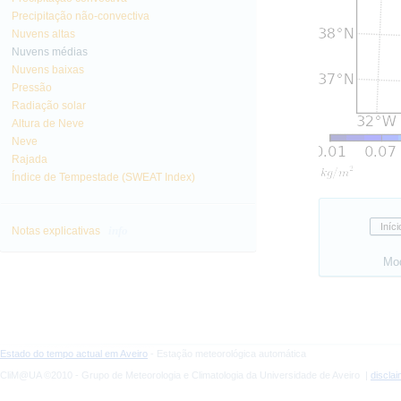
Precipitação não-convectiva
Nuvens altas
Nuvens médias
Nuvens baixas
Pressão
Radiação solar
Altura de Neve
Neve
Rajada
Índice de Tempestade (SWEAT Index)
info
Notas explicativas
Mo
Estado do tempo actual em Aveiro
- Estação meteorológica automática
CliM@UA ©2010 - Grupo de Meteorologia e Climatologia da Universidade de Aveiro |
discla