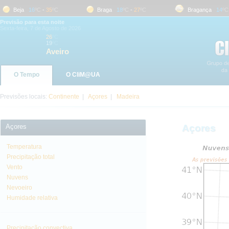
Beja
16
ºC
-
35
ºC
Braga
18
ºC
-
27
ºC
Bragança
14
ºC
-
Previsão para esta noite
Sexta-feira, 7 de Agosto de 2026
26
ºC
19
ºC
Aveiro
O Tempo
O CliM@UA
Previsões locais:
Continente
|
Açores
|
Madeira
Açores
Açores
Temperatura
Precipitação total
Vento
Nuvens
Nevoeiro
Humidade relativa
Precipitação convectiva