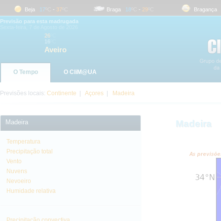
Beja
17
ºC
-
37
ºC
Braga
18
ºC
-
29
ºC
Bragança
18
Previsão para esta madrugada
Sexta-feira, 7 de Agosto de 2026
26
ºC
16
ºC
Aveiro
O Tempo
O CliM@UA
Previsões locais:
Continente
|
Açores
|
Madeira
Madeira
Madeira
Temperatura
Precipitação total
Vento
Nuvens
Nevoeiro
Humidade relativa
Precipitação convectiva