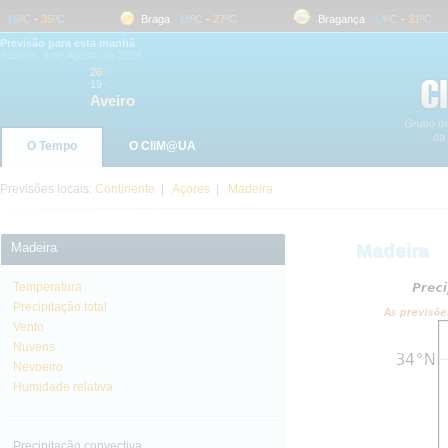
6
ºC
-
35
ºC
Braga
18
ºC
-
27
ºC
Bragança
14
ºC
-
31
ºC
Previsão para esta manhã
Sábado, 8 de Agosto de 2026
26
ºC
19
ºC
Aveiro
O Tempo
O CliM@UA
Previsões locais:
Continente
|
Açores
|
Madeira
Madeira
Madeira
Temperatura
Precipitação total
Vento
Nuvens
Nevoeiro
Humidade relativa
Precipitação convectiva