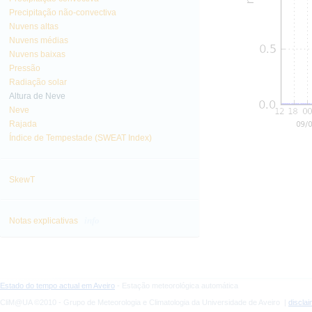
Precipitação não-convectiva
Nuvens altas
Nuvens médias
Nuvens baixas
Pressão
Radiação solar
Altura de Neve
Neve
Rajada
Índice de Tempestade (SWEAT Index)
SkewT
info
Notas explicativas
Estado do tempo actual em Aveiro
- Estação meteorológica automática
CliM@UA ©2010 - Grupo de Meteorologia e Climatologia da Universidade de Aveiro |
discla