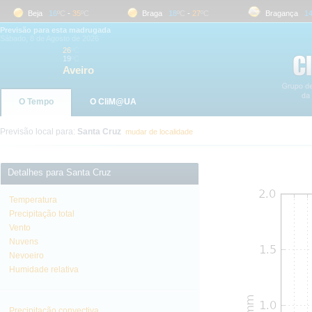
Beja
16
ºC
-
35
ºC
Braga
18
ºC
-
27
ºC
Bragança
14
º
Previsão para esta madrugada
Sábado, 8 de Agosto de 2026
26
ºC
19
ºC
Aveiro
O Tempo
O CliM@UA
Previsão local para:
Santa Cruz
mudar de localidade
Detalhes para Santa Cruz
Temperatura
Precipitação total
Vento
Nuvens
Nevoeiro
Humidade relativa
Precipitação convectiva