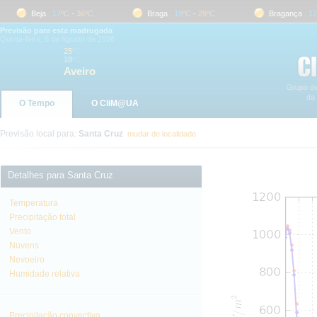
Beja
17
ºC
-
36
ºC
Braga
19
ºC
-
29
ºC
Bragança
17
ºC
Previsão para esta madrugada
Quinta-feira, 6 de Agosto de 2026
25
ºC
18
ºC
Aveiro
O Tempo
O CliM@UA
Previsão local para:
Santa Cruz
mudar de localidade
Detalhes para Santa Cruz
Temperatura
Precipitação total
Vento
Nuvens
Nevoeiro
Humidade relativa
Precipitação convectiva