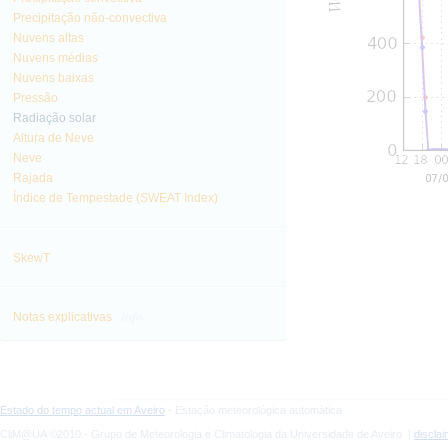
Precipitação não-convectiva
Nuvens altas
Nuvens médias
Nuvens baixas
Pressão
Radiação solar
Altura de Neve
Neve
Rajada
Índice de Tempestade (SWEAT Index)
SkewT
info
Notas explicativas
Estado do tempo actual em Aveiro
- Estação meteorológica automática
CliM@UA ©2010 - Grupo de Meteorologia e Climatologia da Universidade de Aveiro |
discla