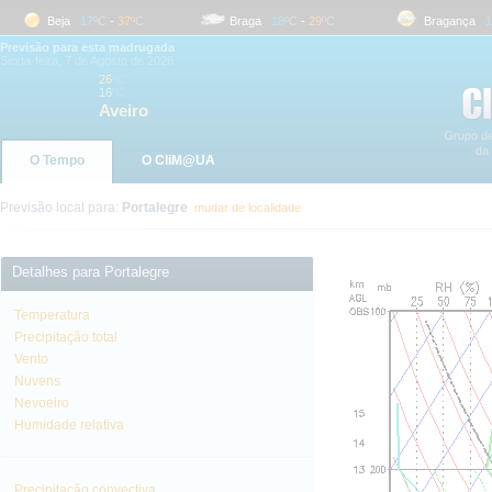
Beja
17
ºC
-
37
ºC
Braga
18
ºC
-
29
ºC
Bragança
18
º
Previsão para esta madrugada
Sexta-feira, 7 de Agosto de 2026
26
ºC
16
ºC
Aveiro
O Tempo
O CliM@UA
Previsão local para:
Portalegre
mudar de localidade
Detalhes para Portalegre
Temperatura
Precipitação total
Vento
Nuvens
Nevoeiro
Humidade relativa
Precipitação convectiva