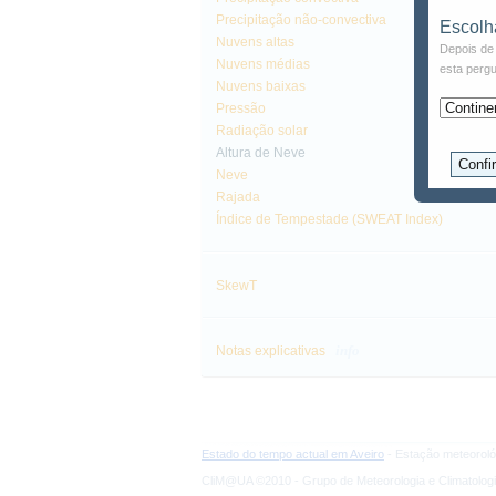
Precipitação não-convectiva
Escolh
Nuvens altas
Depois de 
Nuvens médias
esta pergu
Nuvens baixas
Pressão
Radiação solar
Altura de Neve
Neve
Rajada
Índice de Tempestade (SWEAT Index)
SkewT
info
Notas explicativas
Estado do tempo actual em Aveiro
- Estação meteoroló
CliM@UA ©2010 - Grupo de Meteorologia e Climatologi