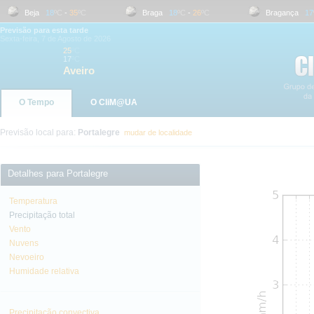
Beja
18
ºC
-
35
ºC
Braga
18
ºC
-
26
ºC
Bragança
17
ºC
Previsão para esta tarde
Sexta-feira, 7 de Agosto de 2026
25
ºC
17
ºC
Aveiro
O Tempo
O CliM@UA
Previsão local para:
Portalegre
mudar de localidade
Detalhes para Portalegre
Temperatura
Precipitação total
Vento
Nuvens
Nevoeiro
Humidade relativa
Precipitação convectiva