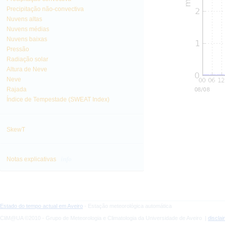
Precipitação não-convectiva
Nuvens altas
Nuvens médias
Nuvens baixas
Pressão
Radiação solar
Altura de Neve
Neve
Rajada
Índice de Tempestade (SWEAT Index)
SkewT
info
Notas explicativas
Estado do tempo actual em Aveiro
- Estação meteorológica automática
CliM@UA ©2010 - Grupo de Meteorologia e Climatologia da Universidade de Aveiro |
discla