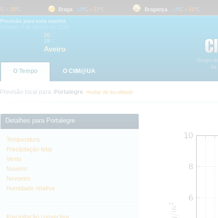
-
35
ºC
Braga
18
ºC
-
27
ºC
Bragança
14
ºC
-
31
ºC
Previsão para esta manhã
Sábado, 8 de Agosto de 2026
26
ºC
19
ºC
Aveiro
O Tempo
O CliM@UA
Previsão local para:
Portalegre
mudar de localidade
Detalhes para Portalegre
Temperatura
Precipitação total
Vento
Nuvens
Nevoeiro
Humidade relativa
Precipitação convectiva