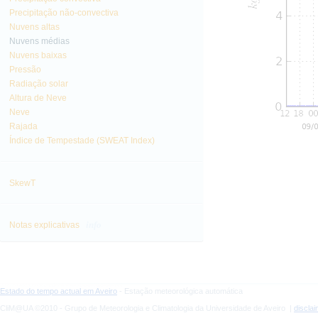
Precipitação não-convectiva
Nuvens altas
Nuvens médias
Nuvens baixas
Pressão
Radiação solar
Altura de Neve
Neve
Rajada
Índice de Tempestade (SWEAT Index)
SkewT
info
Notas explicativas
Estado do tempo actual em Aveiro
- Estação meteorológica automática
CliM@UA ©2010 - Grupo de Meteorologia e Climatologia da Universidade de Aveiro |
discla