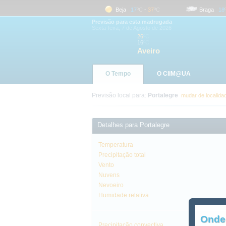
Aveiro
16
ºC
-
26
ºC
Beja
17
ºC
-
37
ºC
Braga
18
ºC
Previsão para esta madrugada
Sexta-feira, 7 de Agosto de 2026
26
ºC
16
ºC
Aveiro
O Tempo
O CliM@UA
Previsão local para:
Portalegre
mudar de localida
Detalhes para Portalegre
Temperatura
Precipitação total
Vento
Nuvens
Nevoeiro
Humidade relativa
Onde
Precipitação convectiva