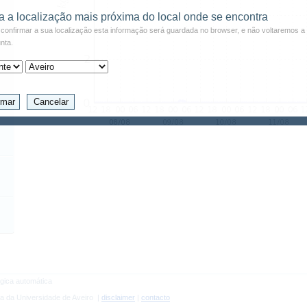
a a localização mais próxima do local onde se encontra
confirmar a sua localização esta informação será guardada no browser, e não voltaremos a 
nta.
gica automática
a da Universidade de Aveiro |
disclaimer
|
contacto