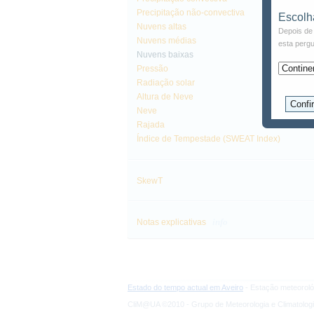
Precipitação não-convectiva
Escolh
Nuvens altas
Depois de 
Nuvens médias
esta pergu
Nuvens baixas
Pressão
Radiação solar
Altura de Neve
Neve
Rajada
Índice de Tempestade (SWEAT Index)
SkewT
info
Notas explicativas
Estado do tempo actual em Aveiro
- Estação meteoroló
CliM@UA ©2010 - Grupo de Meteorologia e Climatologi