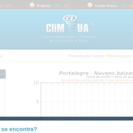
-
29
ºC
Bragança
18
ºC
-
32
ºC
Castelo Branco
18
ºC
-
35
º
Previsões de Campos:
Meteorológicos
de
 se encontra?