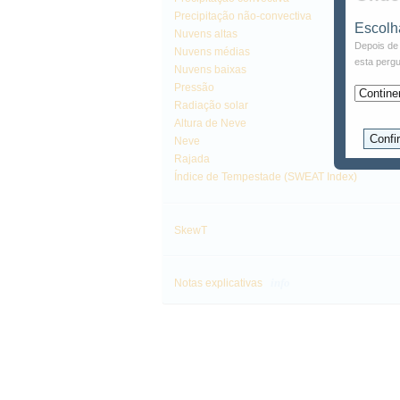
Precipitação não-convectiva
Escolh
Nuvens altas
Depois de 
Nuvens médias
esta pergu
Nuvens baixas
Pressão
Radiação solar
Altura de Neve
Neve
Rajada
Índice de Tempestade (SWEAT Index)
SkewT
info
Notas explicativas