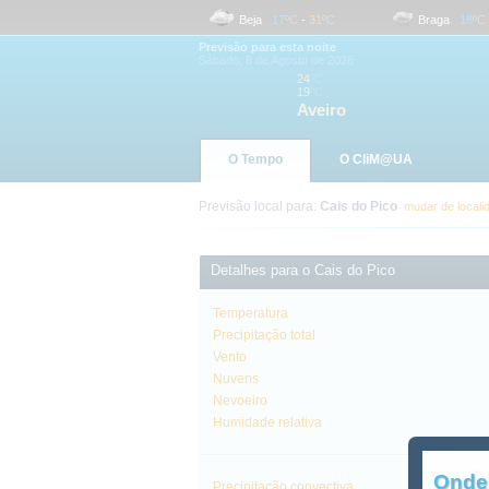
Aveiro
19
ºC
-
24
ºC
Beja
17
ºC
-
31
ºC
Braga
18
ºC
-
Previsão para esta noite
Sábado, 8 de Agosto de 2026
24
ºC
19
ºC
Aveiro
O Tempo
O CliM@UA
Previsão local para:
Cais do Pico
mudar de locali
Detalhes para o Cais do Pico
Temperatura
Precipitação total
Vento
Nuvens
Nevoeiro
Humidade relativa
Onde
Precipitação convectiva