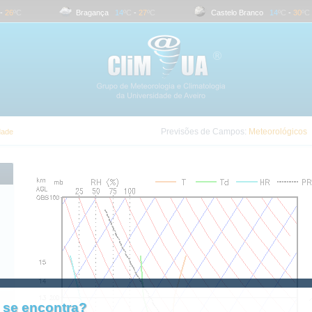
26
ºC
Bragança
14
ºC
-
27
ºC
Castelo Branco
14
ºC
-
30
ºC
Previsões de Campos:
Meteorológicos
dade
 se encontra?