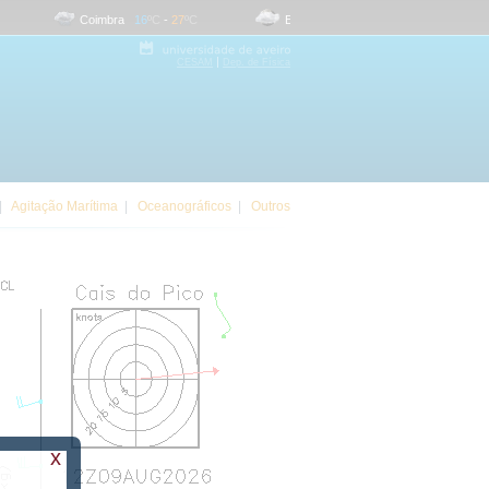
Coimbra
16
ºC
-
27
ºC
Evora
17
ºC
-
31
ºC
Far
|
CESAM
Dep. de Física
|
Agitação Marítima
|
Oceanográficos
|
Outros
x