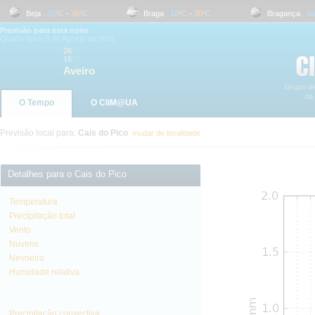
Beja
15
ºC
-
36
ºC
Braga
18
ºC
-
30
ºC
Bragança
16
ºC
Previsão para esta noite
Quarta-feira, 5 de Agosto de 2026
26
ºC
16
ºC
Aveiro
O Tempo
O CliM@UA
Previsão local para:
Cais do Pico
mudar de localidade
Detalhes para o Cais do Pico
Temperatura
Precipitação total
Vento
Nuvens
Nevoeiro
Humidade relativa
Precipitação convectiva