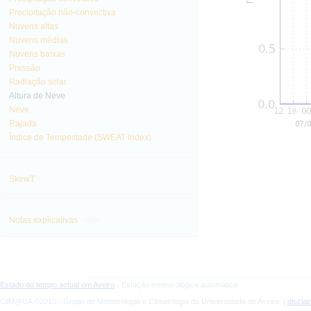
Precipitação não-convectiva
Nuvens altas
Nuvens médias
Nuvens baixas
Pressão
Radiação solar
Altura de Neve
Neve
Rajada
Índice de Tempestade (SWEAT Index)
SkewT
info
Notas explicativas
Estado do tempo actual em Aveiro
- Estação meteorológica automática
CliM@UA ©2010 - Grupo de Meteorologia e Climatologia da Universidade de Aveiro |
discla