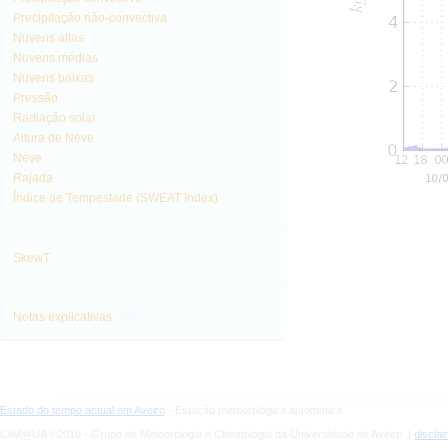
Precipitação não-convectiva
Nuvens altas
Nuvens médias
Nuvens baixas
Pressão
Radiação solar
Altura de Neve
Neve
Rajada
Índice de Tempestade (SWEAT Index)
SkewT
info
Notas explicativas
Estado do tempo actual em Aveiro
- Estação meteorológica automática
CliM@UA ©2010 - Grupo de Meteorologia e Climatologia da Universidade de Aveiro |
discla