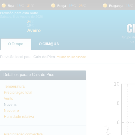
Beja
16
ºC
-
31
ºC
Braga
16
ºC
-
26
ºC
Bragança
16
ºC
-
2
Previsão para esta noite
Sábado, 8 de Agosto de 2026
24
ºC
18
ºC
Aveiro
O Tempo
O CliM@UA
Previsão local para:
Cais do Pico
mudar de localidade
Detalhes para o Cais do Pico
Temperatura
Precipitação total
Vento
Nuvens
Nevoeiro
Humidade relativa
Precipitação convectiva