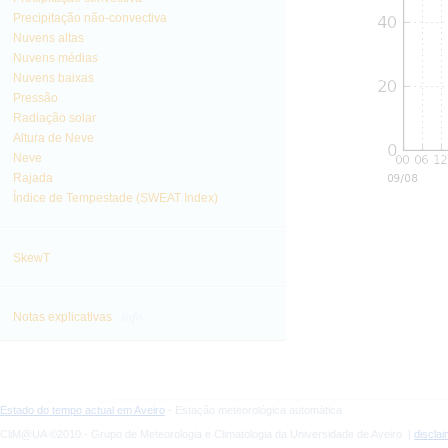
Precipitação não-convectiva
Nuvens altas
Nuvens médias
Nuvens baixas
Pressão
Radiação solar
Altura de Neve
Neve
Rajada
Índice de Tempestade (SWEAT Index)
SkewT
info
Notas explicativas
Estado do tempo actual em Aveiro
- Estação meteorológica automática
CliM@UA ©2010 - Grupo de Meteorologia e Climatologia da Universidade de Aveiro |
discla