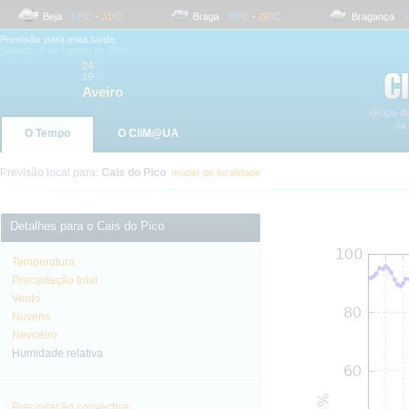
Beja
17
ºC
-
31
ºC
Braga
18
ºC
-
26
ºC
Bragança
14
º
Previsão para esta tarde
Sábado, 8 de Agosto de 2026
24
ºC
19
ºC
Aveiro
O Tempo
O CliM@UA
Previsão local para:
Cais do Pico
mudar de localidade
Detalhes para o Cais do Pico
Temperatura
Precipitação total
Vento
Nuvens
Nevoeiro
Humidade relativa
Precipitação convectiva