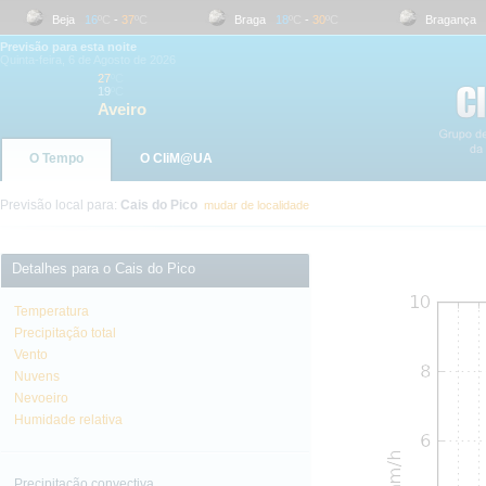
Beja
16
ºC
-
37
ºC
Braga
18
ºC
-
30
ºC
Bragança
16
Previsão para esta noite
Quinta-feira, 6 de Agosto de 2026
27
ºC
19
ºC
Aveiro
O Tempo
O CliM@UA
Previsão local para:
Cais do Pico
mudar de localidade
Detalhes para o Cais do Pico
Temperatura
Precipitação total
Vento
Nuvens
Nevoeiro
Humidade relativa
Precipitação convectiva