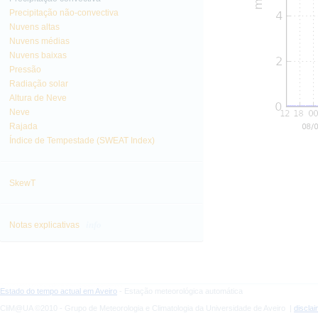
Precipitação não-convectiva
Nuvens altas
Nuvens médias
Nuvens baixas
Pressão
Radiação solar
Altura de Neve
Neve
Rajada
Índice de Tempestade (SWEAT Index)
SkewT
info
Notas explicativas
Estado do tempo actual em Aveiro
- Estação meteorológica automática
CliM@UA ©2010 - Grupo de Meteorologia e Climatologia da Universidade de Aveiro |
discla