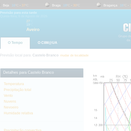
Beja
16
ºC
-
37
ºC
Braga
18
ºC
-
30
ºC
Bragança
16
ºC
-
32
º
Previsão para esta tarde
Quinta-feira, 6 de Agosto de 2026
27
ºC
19
ºC
Aveiro
O Tempo
O CliM@UA
Previsão local para:
Castelo Branco
mudar de localidade
Detalhes para Castelo Branco
Temperatura
Precipitação total
Vento
Nuvens
Nevoeiro
Humidade relativa
Precipitação convectiva