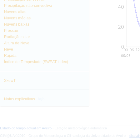
Precipitação não-convectiva
Nuvens altas
Nuvens médias
Nuvens baixas
Pressão
Radiação solar
Altura de Neve
Neve
Rajada
Índice de Tempestade (SWEAT Index)
SkewT
info
Notas explicativas
Estado do tempo actual em Aveiro
- Estação meteorológica automática
CliM@UA ©2010 - Grupo de Meteorologia e Climatologia da Universidade de Aveiro |
discla