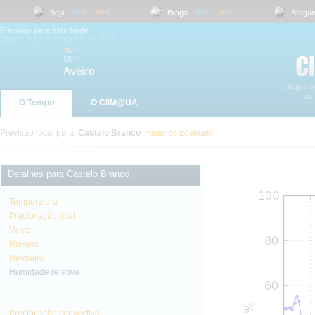
Beja
15
ºC
-
36
ºC
Braga
18
ºC
-
30
ºC
Bragança
Previsão para esta tarde
Quarta-feira, 5 de Agosto de 2026
26
ºC
16
ºC
Aveiro
O Tempo
O CliM@UA
Previsão local para:
Castelo Branco
mudar de localidade
Detalhes para Castelo Branco
Temperatura
Precipitação total
Vento
Nuvens
Nevoeiro
Humidade relativa
Precipitação convectiva