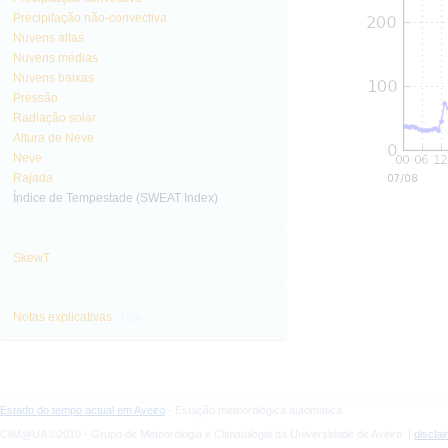
Precipitação não-convectiva
Nuvens altas
Nuvens médias
Nuvens baixas
Pressão
Radiação solar
Altura de Neve
Neve
Rajada
Índice de Tempestade (SWEAT Index)
SkewT
info
Notas explicativas
Estado do tempo actual em Aveiro
- Estação meteorológica automática
CliM@UA ©2010 - Grupo de Meteorologia e Climatologia da Universidade de Aveiro |
discla