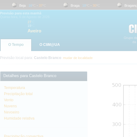
Beja
16
ºC
-
37
ºC
Braga
18
ºC
-
30
ºC
Bragança
Previsão para esta manhã
Quinta-feira, 6 de Agosto de 2026
27
ºC
19
ºC
Aveiro
O Tempo
O CliM@UA
Previsão local para:
Castelo Branco
mudar de localidade
Detalhes para Castelo Branco
Temperatura
Precipitação total
Vento
Nuvens
Nevoeiro
Humidade relativa
Precipitação convectiva