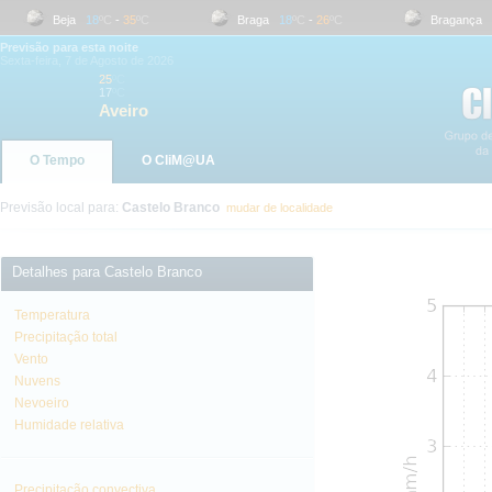
Beja
18
ºC
-
35
ºC
Braga
18
ºC
-
26
ºC
Bragança
17
Previsão para esta noite
Sexta-feira, 7 de Agosto de 2026
25
ºC
17
ºC
Aveiro
O Tempo
O CliM@UA
Previsão local para:
Castelo Branco
mudar de localidade
Detalhes para Castelo Branco
Temperatura
Precipitação total
Vento
Nuvens
Nevoeiro
Humidade relativa
Precipitação convectiva