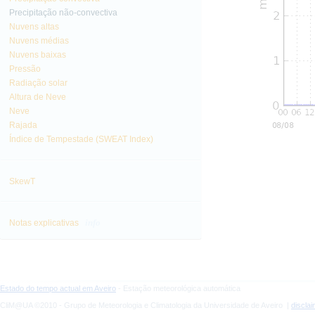
Precipitação não-convectiva
Nuvens altas
Nuvens médias
Nuvens baixas
Pressão
Radiação solar
Altura de Neve
Neve
Rajada
Índice de Tempestade (SWEAT Index)
SkewT
info
Notas explicativas
Estado do tempo actual em Aveiro
- Estação meteorológica automática
CliM@UA ©2010 - Grupo de Meteorologia e Climatologia da Universidade de Aveiro |
discla