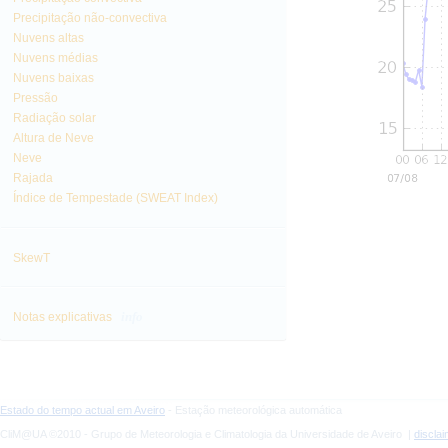
Precipitação não-convectiva
Nuvens altas
Nuvens médias
Nuvens baixas
Pressão
Radiação solar
Altura de Neve
Neve
Rajada
Índice de Tempestade (SWEAT Index)
SkewT
info
Notas explicativas
Estado do tempo actual em Aveiro
- Estação meteorológica automática
CliM@UA ©2010 - Grupo de Meteorologia e Climatologia da Universidade de Aveiro |
discla