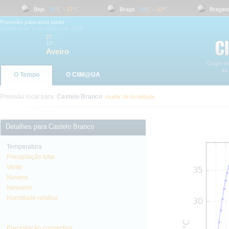
Beja
16
ºC
-
37
ºC
Braga
18
ºC
-
30
ºC
Bragança
Previsão para esta tarde
Quinta-feira, 6 de Agosto de 2026
27
ºC
19
ºC
Aveiro
O Tempo
O CliM@UA
Previsão local para:
Castelo Branco
mudar de localidade
Detalhes para Castelo Branco
Temperatura
Precipitação total
Vento
Nuvens
Nevoeiro
Humidade relativa
Precipitação convectiva