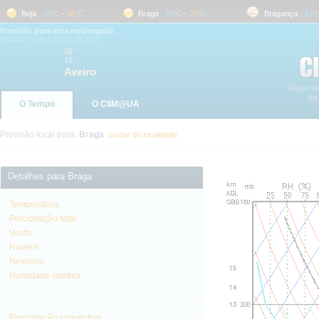
Beja
16
ºC
-
35
ºC
Braga
18
ºC
-
27
ºC
Bragança
14
ºC
-
Previsão para esta madrugada
Sábado, 8 de Agosto de 2026
26
ºC
19
ºC
Aveiro
O Tempo
O CliM@UA
Previsão local para:
Braga
mudar de localidade
Detalhes para Braga
Temperatura
Precipitação total
Vento
Nuvens
Nevoeiro
Humidade relativa
Precipitação convectiva