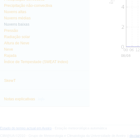
Precipitação não-convectiva
Nuvens altas
Nuvens médias
Nuvens baixas
Pressão
Radiação solar
Altura de Neve
Neve
Rajada
Índice de Tempestade (SWEAT Index)
SkewT
info
Notas explicativas
Estado do tempo actual em Aveiro
- Estação meteorológica automática
CliM@UA ©2010 - Grupo de Meteorologia e Climatologia da Universidade de Aveiro |
discla