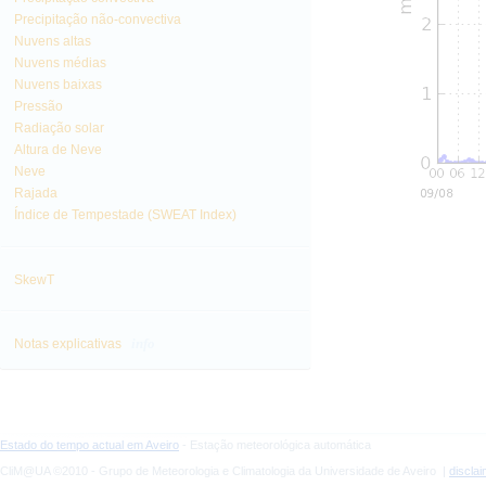
Precipitação não-convectiva
Nuvens altas
Nuvens médias
Nuvens baixas
Pressão
Radiação solar
Altura de Neve
Neve
Rajada
Índice de Tempestade (SWEAT Index)
SkewT
info
Notas explicativas
Estado do tempo actual em Aveiro
- Estação meteorológica automática
CliM@UA ©2010 - Grupo de Meteorologia e Climatologia da Universidade de Aveiro |
discla