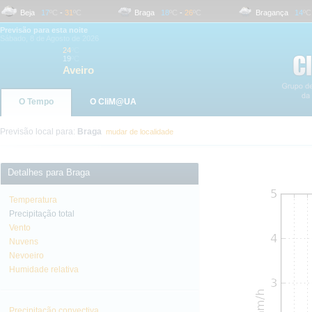
Beja
17
ºC
-
31
ºC
Braga
18
ºC
-
26
ºC
Bragança
14
ºC
-
2
Previsão para esta noite
Sábado, 8 de Agosto de 2026
24
ºC
19
ºC
Aveiro
O Tempo
O CliM@UA
Previsão local para:
Braga
mudar de localidade
Detalhes para Braga
Temperatura
Precipitação total
Vento
Nuvens
Nevoeiro
Humidade relativa
Precipitação convectiva