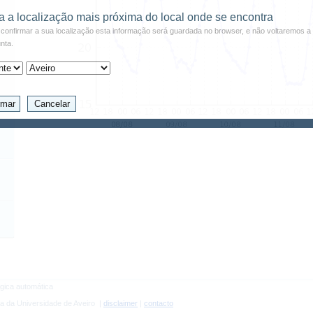
a a localização mais próxima do local onde se encontra
confirmar a sua localização esta informação será guardada no browser, e não voltaremos a 
nta.
gica automática
a da Universidade de Aveiro |
disclaimer
|
contacto