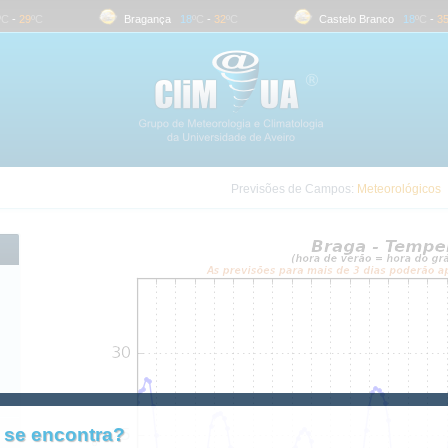
-
29
ºC
Bragança
18
ºC
-
32
ºC
Castelo Branco
18
ºC
-
35
º
Previsões de Campos:
Meteorológicos
 se encontra?