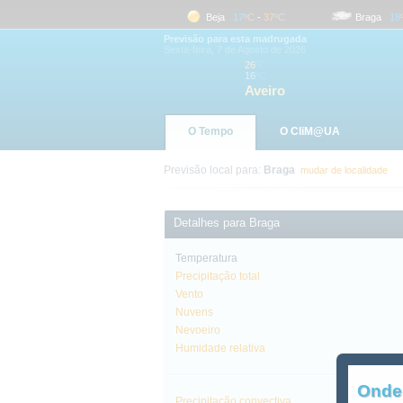
Aveiro
16
ºC
-
26
ºC
Beja
17
ºC
-
37
ºC
Braga
18
ºC
Previsão para esta madrugada
Sexta-feira, 7 de Agosto de 2026
26
ºC
16
ºC
Aveiro
O Tempo
O CliM@UA
Previsão local para:
Braga
mudar de localidade
Detalhes para Braga
Temperatura
Precipitação total
Vento
Nuvens
Nevoeiro
Humidade relativa
Onde
Precipitação convectiva