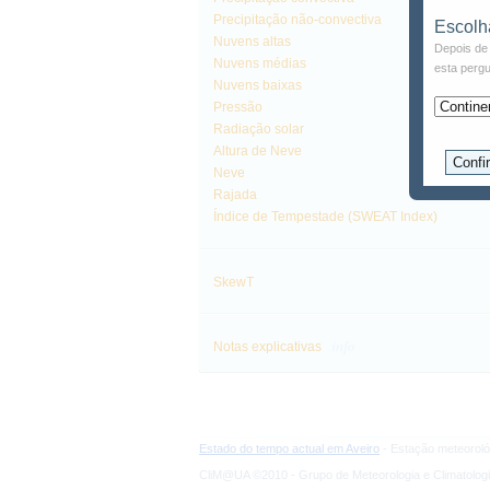
Precipitação não-convectiva
Escolh
Nuvens altas
Depois de 
Nuvens médias
esta pergu
Nuvens baixas
Pressão
Radiação solar
Altura de Neve
Neve
Rajada
Índice de Tempestade (SWEAT Index)
SkewT
info
Notas explicativas
Estado do tempo actual em Aveiro
- Estação meteoroló
CliM@UA ©2010 - Grupo de Meteorologia e Climatologi