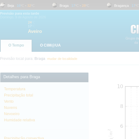
Beja
16
ºC
-
32
ºC
Braga
17
ºC
-
28
ºC
Bragança
17
ºC
-
Previsão para esta tarde
Domingo, 9 de Agosto de 2026
24
ºC
17
ºC
Aveiro
O Tempo
O CliM@UA
Previsão local para:
Braga
mudar de localidade
Detalhes para Braga
Temperatura
Precipitação total
Vento
Nuvens
Nevoeiro
Humidade relativa
Precipitação convectiva