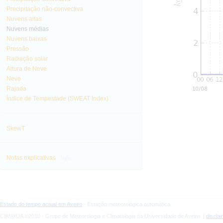
Precipitação não-convectiva
Nuvens altas
Nuvens médias
Nuvens baixas
Pressão
Radiação solar
Altura de Neve
Neve
Rajada
Índice de Tempestade (SWEAT Index)
SkewT
info
Notas explicativas
Estado do tempo actual em Aveiro
- Estação meteorológica automática
CliM@UA ©2010 - Grupo de Meteorologia e Climatologia da Universidade de Aveiro |
discla