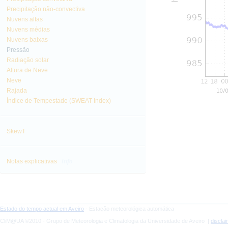
Precipitação não-convectiva
Nuvens altas
Nuvens médias
Nuvens baixas
Pressão
Radiação solar
Altura de Neve
Neve
Rajada
Índice de Tempestade (SWEAT Index)
SkewT
info
Notas explicativas
Estado do tempo actual em Aveiro
- Estação meteorológica automática
CliM@UA ©2010 - Grupo de Meteorologia e Climatologia da Universidade de Aveiro |
discla