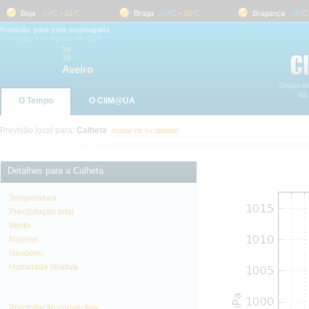
Beja
16
ºC
-
31
ºC
Braga
16
ºC
-
26
ºC
Bragança
16
ºC
-
2
Previsão para esta madrugada
Domingo, 9 de Agosto de 2026
24
ºC
18
ºC
Aveiro
O Tempo
O CliM@UA
Previsão local para:
Calheta
mudar de localidade
Detalhes para a Calheta
Temperatura
Precipitação total
Vento
Nuvens
Nevoeiro
Humidade relativa
Precipitação convectiva