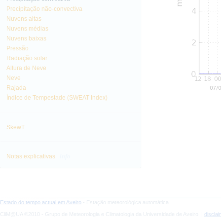
Precipitação não-convectiva
Nuvens altas
Nuvens médias
Nuvens baixas
Pressão
Radiação solar
Altura de Neve
Neve
Rajada
Índice de Tempestade (SWEAT Index)
SkewT
info
Notas explicativas
Estado do tempo actual em Aveiro
- Estação meteorológica automática
CliM@UA ©2010 - Grupo de Meteorologia e Climatologia da Universidade de Aveiro |
discla