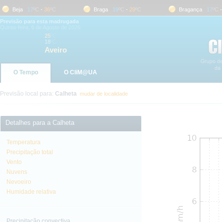
Beja
17
ºC
-
36
ºC
Braga
19
ºC
-
29
ºC
Bragança
17
ºC
-
31
Previsão para esta madrugada
Quinta-feira, 6 de Agosto de 2026
25
ºC
18
ºC
Aveiro
O Tempo
O CliM@UA
Previsão local para:
Calheta
mudar de localidade
Detalhes para a Calheta
Temperatura
Precipitação total
Vento
Nuvens
Nevoeiro
Humidade relativa
Precipitação convectiva