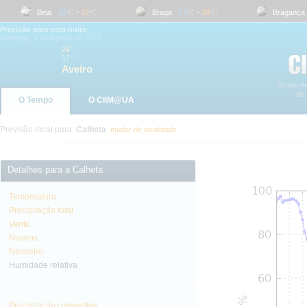
Beja
16
ºC
-
32
ºC
Braga
17
ºC
-
28
ºC
Bragança
1
Previsão para esta noite
Domingo, 9 de Agosto de 2026
24
ºC
17
ºC
Aveiro
O Tempo
O CliM@UA
Previsão local para:
Calheta
mudar de localidade
Detalhes para a Calheta
Temperatura
Precipitação total
Vento
Nuvens
Nevoeiro
Humidade relativa
Precipitação convectiva