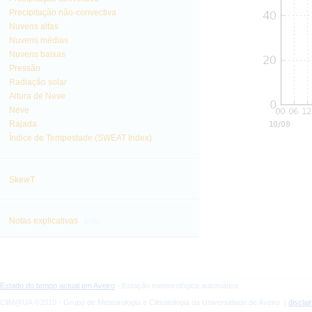
Precipitação não-convectiva
Nuvens altas
Nuvens médias
Nuvens baixas
Pressão
Radiação solar
Altura de Neve
Neve
Rajada
Índice de Tempestade (SWEAT Index)
SkewT
info
Notas explicativas
Estado do tempo actual em Aveiro
- Estação meteorológica automática
CliM@UA ©2010 - Grupo de Meteorologia e Climatologia da Universidade de Aveiro |
discla