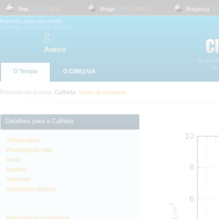
Beja
16
ºC
-
32
ºC
Braga
17
ºC
-
28
ºC
Bragança
17
ºC
Previsão para esta tarde
Domingo, 9 de Agosto de 2026
24
ºC
17
ºC
Aveiro
O Tempo
O CliM@UA
Previsão local para:
Calheta
mudar de localidade
Detalhes para a Calheta
Temperatura
Precipitação total
Vento
Nuvens
Nevoeiro
Humidade relativa
Precipitação convectiva