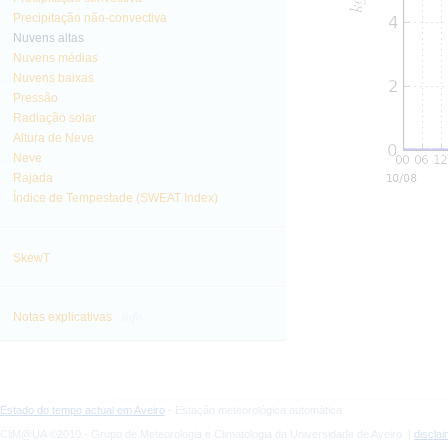
Precipitação não-convectiva
Nuvens altas
Nuvens médias
Nuvens baixas
Pressão
Radiação solar
Altura de Neve
Neve
Rajada
Índice de Tempestade (SWEAT Index)
SkewT
info
Notas explicativas
Estado do tempo actual em Aveiro
- Estação meteorológica automática
CliM@UA ©2010 - Grupo de Meteorologia e Climatologia da Universidade de Aveiro |
discla