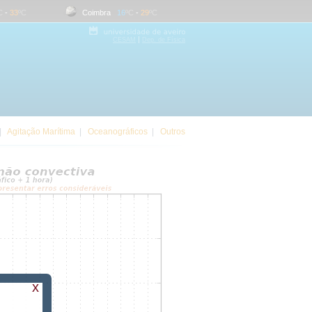
-
33
ºC
Coimbra
16
ºC
-
29
ºC
Evora
17
ºC
-
34
ºC
|
CESAM
Dep. de Física
|
Agitação Marítima
|
Oceanográficos
|
Outros
x