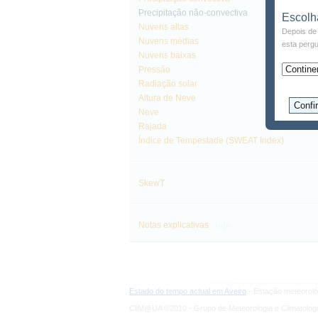
Precipitação não-convectiva
Escolh
Nuvens altas
Depois de 
Nuvens médias
esta pergu
Nuvens baixas
Pressão
Radiação solar
Altura de Neve
Neve
Rajada
Índice de Tempestade (SWEAT Index)
SkewT
info
Notas explicativas
Estado do tempo actual em Aveiro
- Estação meteoroló
CliM@UA ©2010 - Grupo de Meteorologia e Climatologi