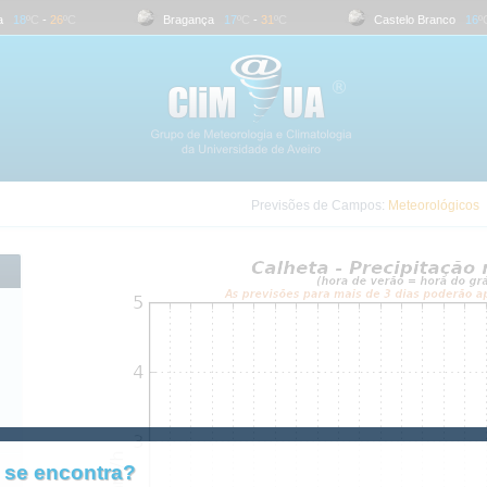
18
ºC
-
26
ºC
Bragança
17
ºC
-
31
ºC
Castelo Branco
16
ºC
Previsões de Campos:
Meteorológicos
 se encontra?