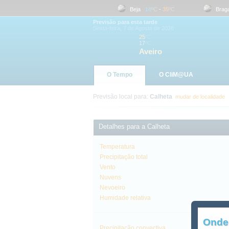
Aveiro
17
ºC
-
25
ºC
Beja
18
ºC
-
35
ºC
Braga
Previsão para esta tarde
Sexta-feira, 7 de Agosto de 2026
25
ºC
17
ºC
Aveiro
O Tempo
O CliM@UA
Previsão local para:
Calheta
mudar de localidade
Detalhes para a Calheta
Temperatura
Precipitação total
Vento
Nuvens
Nevoeiro
Humidade relativa
Onde
Precipitação convectiva