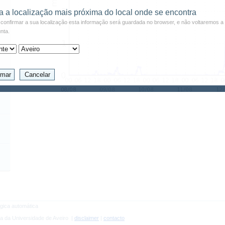
a a localização mais próxima do local onde se encontra
confirmar a sua localização esta informação será guardada no browser, e não voltaremos a 
nta.
gica automática
a da Universidade de Aveiro |
disclaimer
|
contacto