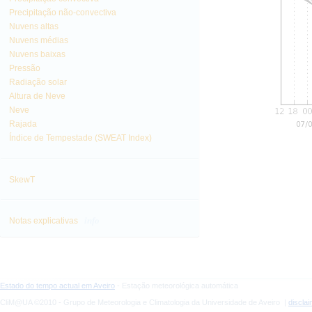
Precipitação não-convectiva
Nuvens altas
Nuvens médias
Nuvens baixas
Pressão
Radiação solar
Altura de Neve
Neve
Rajada
Índice de Tempestade (SWEAT Index)
SkewT
info
Notas explicativas
Estado do tempo actual em Aveiro
- Estação meteorológica automática
CliM@UA ©2010 - Grupo de Meteorologia e Climatologia da Universidade de Aveiro |
discla