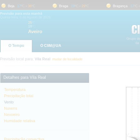
Beja
17
ºC
-
36
ºC
Braga
19
ºC
-
29
ºC
Bragança
17
ºC
-
31
Previsão para esta manhã
Quinta-feira, 6 de Agosto de 2026
25
ºC
18
ºC
Aveiro
O Tempo
O CliM@UA
Previsão local para:
Vila Real
mudar de localidade
Detalhes para Vila Real
Temperatura
Precipitação total
Vento
Nuvens
Nevoeiro
Humidade relativa
Precipitação convectiva