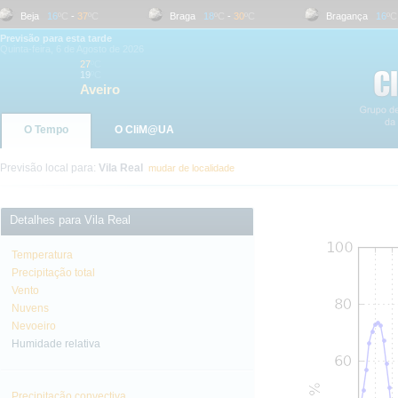
Beja
16
ºC
-
37
ºC
Braga
18
ºC
-
30
ºC
Bragança
16
ºC
-
Previsão para esta tarde
Quinta-feira, 6 de Agosto de 2026
27
ºC
19
ºC
Aveiro
O Tempo
O CliM@UA
Previsão local para:
Vila Real
mudar de localidade
Detalhes para Vila Real
Temperatura
Precipitação total
Vento
Nuvens
Nevoeiro
Humidade relativa
Precipitação convectiva