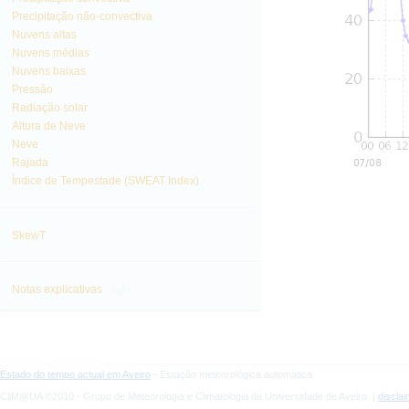
Precipitação não-convectiva
Nuvens altas
Nuvens médias
Nuvens baixas
Pressão
Radiação solar
Altura de Neve
Neve
Rajada
Índice de Tempestade (SWEAT Index)
SkewT
info
Notas explicativas
Estado do tempo actual em Aveiro
- Estação meteorológica automática
CliM@UA ©2010 - Grupo de Meteorologia e Climatologia da Universidade de Aveiro |
discla