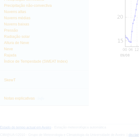
Precipitação não-convectiva
Nuvens altas
Nuvens médias
Nuvens baixas
Pressão
Radiação solar
Altura de Neve
Neve
Rajada
Índice de Tempestade (SWEAT Index)
SkewT
info
Notas explicativas
Estado do tempo actual em Aveiro
- Estação meteorológica automática
CliM@UA ©2010 - Grupo de Meteorologia e Climatologia da Universidade de Aveiro |
discla