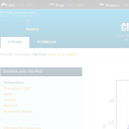
Beja
17
ºC
-
31
ºC
Braga
18
ºC
-
26
ºC
Bragança
14
ºC
-
Previsão para esta noite
Sábado, 8 de Agosto de 2026
24
ºC
19
ºC
Aveiro
O Tempo
O CliM@UA
Previsão local para:
Vila Real
mudar de localidade
Detalhes para Vila Real
Temperatura
Precipitação total
Vento
Nuvens
Nevoeiro
Humidade relativa
Precipitação convectiva