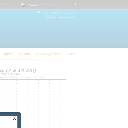
ºC
Coimbra
16
ºC
-
29
ºC
Evora
17
ºC
-
34
ºC
|
CESAM
Dep. de Física
|
Agitação Marítima
|
Oceanográficos
|
Outros
x