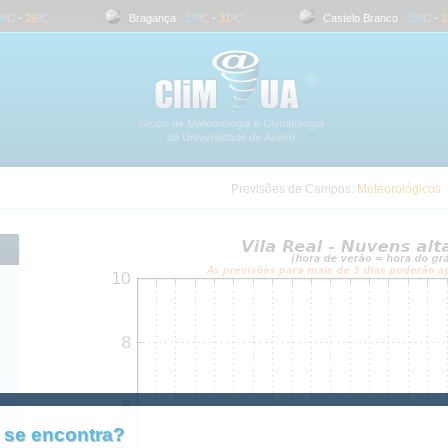
C
-
26
ºC
Bragança
17
ºC
-
31
ºC
Castelo Branco
16
ºC
-
33
Previsões de Campos:
Meteorológicos
 se encontra?