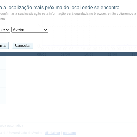
a a localização mais próxima do local onde se encontra
confirmar a sua localização esta informação será guardada no browser, e não voltaremos a 
nta.
gica automática
a da Universidade de Aveiro |
disclaimer
|
contacto