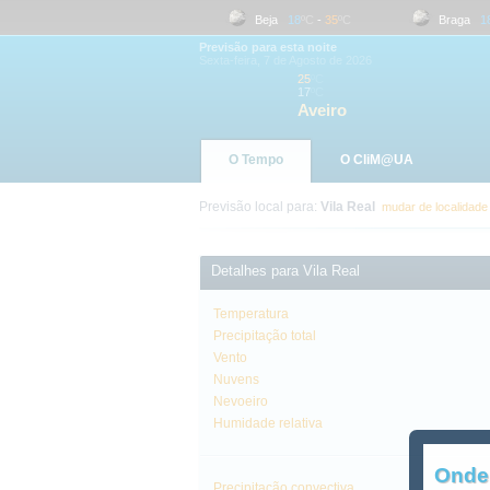
Aveiro
17
ºC
-
25
ºC
Beja
18
ºC
-
35
ºC
Braga
18
º
Previsão para esta noite
Sexta-feira, 7 de Agosto de 2026
25
ºC
17
ºC
Aveiro
O Tempo
O CliM@UA
Previsão local para:
Vila Real
mudar de localidade
Detalhes para Vila Real
Temperatura
Precipitação total
Vento
Nuvens
Nevoeiro
Humidade relativa
Onde
Precipitação convectiva