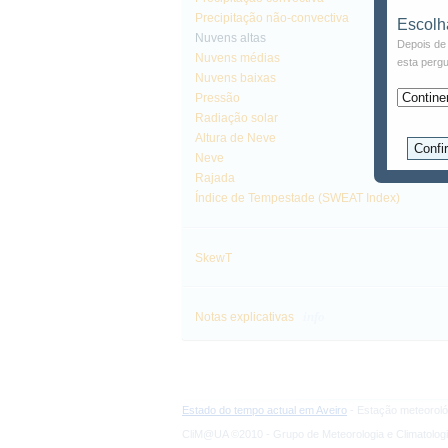
Precipitação não-convectiva
Escolh
Nuvens altas
Depois de 
Nuvens médias
esta pergu
Nuvens baixas
Pressão
Radiação solar
Altura de Neve
Neve
Rajada
Índice de Tempestade (SWEAT Index)
SkewT
info
Notas explicativas
Estado do tempo actual em Aveiro
- Estação meteoroló
CliM@UA ©2010 - Grupo de Meteorologia e Climatologi