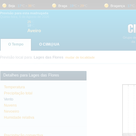
Beja
17
ºC
-
36
ºC
Braga
19
ºC
-
29
ºC
Bragança
17
ºC
-
3
Previsão para esta madrugada
Quinta-feira, 6 de Agosto de 2026
25
ºC
18
ºC
Aveiro
O Tempo
O CliM@UA
Previsão local para:
Lages das Flores
mudar de localidade
Detalhes para Lages das Flores
Temperatura
Precipitação total
Vento
Nuvens
Nevoeiro
Humidade relativa
Precipitação convectiva