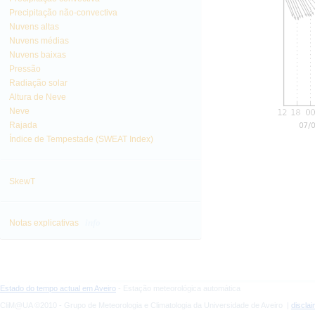
Precipitação não-convectiva
Nuvens altas
Nuvens médias
Nuvens baixas
Pressão
Radiação solar
Altura de Neve
Neve
Rajada
Índice de Tempestade (SWEAT Index)
SkewT
info
Notas explicativas
Estado do tempo actual em Aveiro
- Estação meteorológica automática
CliM@UA ©2010 - Grupo de Meteorologia e Climatologia da Universidade de Aveiro |
discla