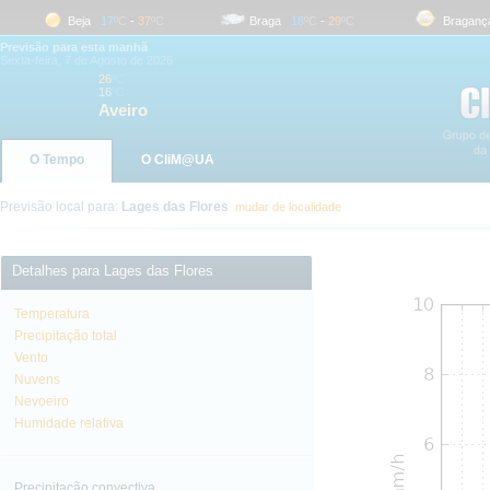
Beja
17
ºC
-
37
ºC
Braga
18
ºC
-
29
ºC
Bragança
Previsão para esta manhã
Sexta-feira, 7 de Agosto de 2026
26
ºC
16
ºC
Aveiro
O Tempo
O CliM@UA
Previsão local para:
Lages das Flores
mudar de localidade
Detalhes para Lages das Flores
Temperatura
Precipitação total
Vento
Nuvens
Nevoeiro
Humidade relativa
Precipitação convectiva