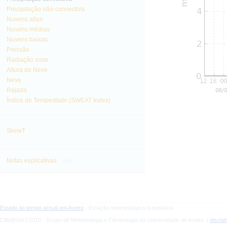
Precipitação não-convectiva
Nuvens altas
Nuvens médias
Nuvens baixas
Pressão
Radiação solar
Altura de Neve
Neve
Rajada
Índice de Tempestade (SWEAT Index)
SkewT
info
Notas explicativas
Estado do tempo actual em Aveiro
- Estação meteorológica automática
CliM@UA ©2010 - Grupo de Meteorologia e Climatologia da Universidade de Aveiro |
discla