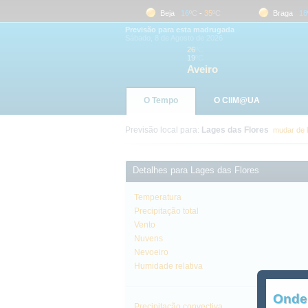
Aveiro
19
ºC
-
26
ºC
Beja
16
ºC
-
35
ºC
Braga
18
ºC
Previsão para esta madrugada
Sábado, 8 de Agosto de 2026
26
ºC
19
ºC
Aveiro
O Tempo
O CliM@UA
Previsão local para:
Lages das Flores
mudar de 
Detalhes para Lages das Flores
Temperatura
Precipitação total
Vento
Nuvens
Nevoeiro
Humidade relativa
Onde
Precipitação convectiva