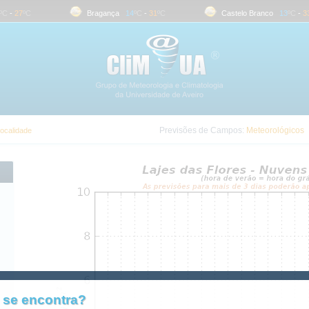
-
27
ºC
Bragança
14
ºC
-
31
ºC
Castelo Branco
13
ºC
-
33
º
Previsões de Campos:
Meteorológicos
localidade
 se encontra?