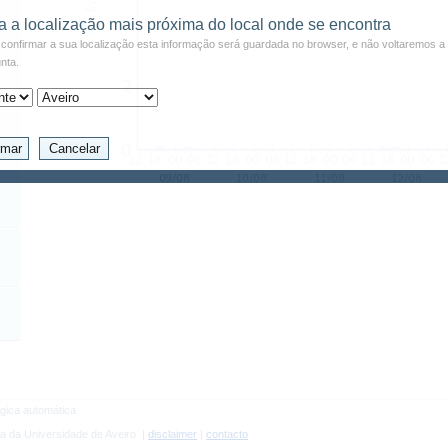
a a localização mais próxima do local onde se encontra
confirmar a sua localização esta informação será guardada no browser, e não voltaremos a 
nta.
gica automática
a da Universidade de Aveiro |
disclaimer
|
contacto