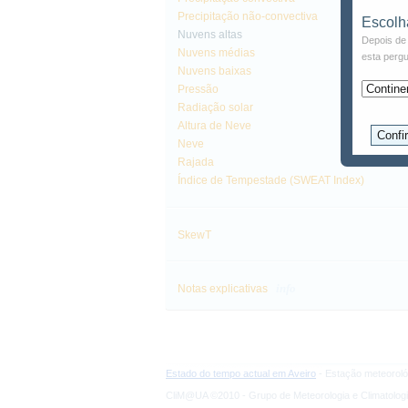
Precipitação não-convectiva
Escolh
Nuvens altas
Depois de 
Nuvens médias
esta pergu
Nuvens baixas
Pressão
Radiação solar
Altura de Neve
Neve
Rajada
Índice de Tempestade (SWEAT Index)
SkewT
info
Notas explicativas
Estado do tempo actual em Aveiro
- Estação meteoroló
CliM@UA ©2010 - Grupo de Meteorologia e Climatologi