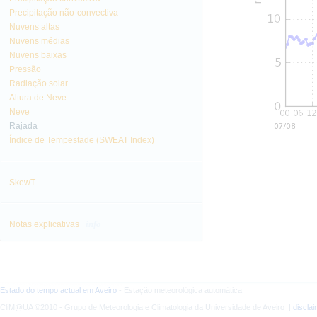
Precipitação não-convectiva
Nuvens altas
Nuvens médias
Nuvens baixas
Pressão
Radiação solar
Altura de Neve
Neve
Rajada
Índice de Tempestade (SWEAT Index)
SkewT
info
Notas explicativas
Estado do tempo actual em Aveiro
- Estação meteorológica automática
CliM@UA ©2010 - Grupo de Meteorologia e Climatologia da Universidade de Aveiro |
discla