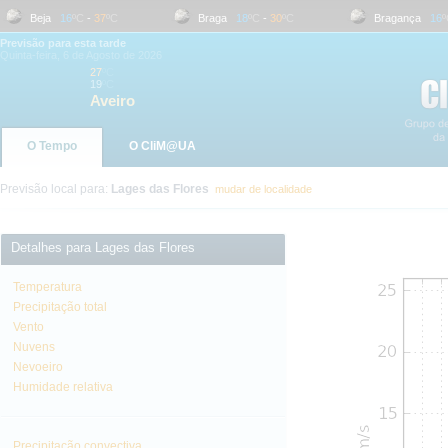
Beja
16
ºC
-
37
ºC
Braga
18
ºC
-
30
ºC
Bragança
16
ºC
Previsão para esta tarde
Quinta-feira, 6 de Agosto de 2026
27
ºC
19
ºC
Aveiro
O Tempo
O CliM@UA
Previsão local para:
Lages das Flores
mudar de localidade
Detalhes para Lages das Flores
Temperatura
Precipitação total
Vento
Nuvens
Nevoeiro
Humidade relativa
Precipitação convectiva